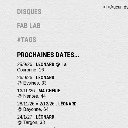
<li>Aucun é
DISQUES
FAB LAB
#TAGS
PROCHAINES DATES...
LÉONARD
25/9/26 :
@ La
Couronne, 16
LÉONARD
26/9/26 :
@ Eysines, 33
MA CHÉRIE
13/10/26 :
@ Nantes, 44
LÉONARD
28/11/26 » 2/12/26 :
@ Bayonne, 64
LÉONARD
24/1/27 :
@ Targon, 33