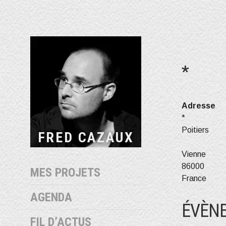
Aller
au
contenu
*
Adresse
*
Poitiers
FRED CAZAUX
Vienne
86000
MES PROJETS
France
AGENDA
ÉVÈNE
FIL D’ACTUS