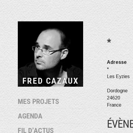
Aller
au
contenu
*
Adresse
*
Les Eyzies
FRED CAZAUX
Dordogne
24620
MES PROJETS
France
AGENDA
ÉVÈNE
FIL D’ACTUS