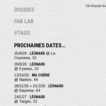
<li>Aucun é
DISQUES
FAB LAB
#TAGS
PROCHAINES DATES...
LÉONARD
25/9/26 :
@ La
Couronne, 16
LÉONARD
26/9/26 :
@ Eysines, 33
MA CHÉRIE
13/10/26 :
@ Nantes, 44
LÉONARD
28/11/26 » 2/12/26 :
@ Bayonne, 64
LÉONARD
24/1/27 :
@ Targon, 33