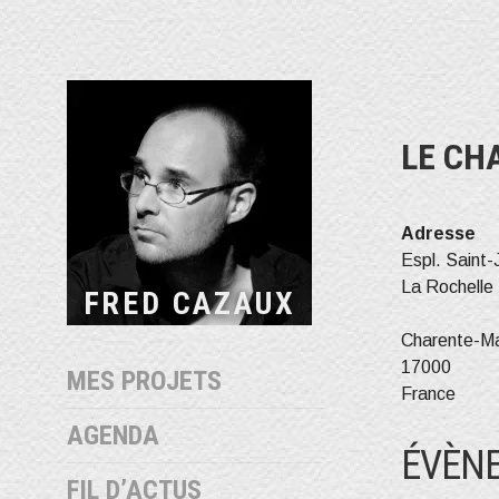
Aller
au
contenu
LE CH
Adresse
Espl. Saint-
La Rochelle
FRED CAZAUX
Charente-Ma
17000
MES PROJETS
France
AGENDA
ÉVÈNE
FIL D’ACTUS