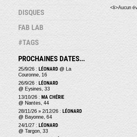
<li>Aucun é
DISQUES
FAB LAB
#TAGS
PROCHAINES DATES...
LÉONARD
25/9/26 :
@ La
Couronne, 16
LÉONARD
26/9/26 :
@ Eysines, 33
MA CHÉRIE
13/10/26 :
@ Nantes, 44
LÉONARD
28/11/26 » 2/12/26 :
@ Bayonne, 64
LÉONARD
24/1/27 :
@ Targon, 33