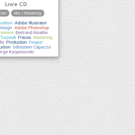
Livre CD
cien
Mix + Mastering
udition
Adobe Illustrator
Design
Adobe Photoshop
remiere
Bertrand Amable
Turpault
Fracas
Mastering
ix
Production
Reaper
urbon
Sébastien Capazza
erge Korjanesvski