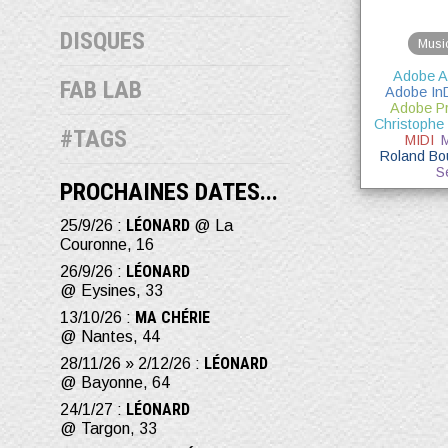
DISQUES
Musi
Adobe A
FAB LAB
Adobe In
Adobe P
Christophe 
#TAGS
MIDI
M
Roland Bo
S
PROCHAINES DATES...
LÉONARD
25/9/26 :
@ La
Couronne, 16
LÉONARD
26/9/26 :
@ Eysines, 33
MA CHÉRIE
13/10/26 :
@ Nantes, 44
LÉONARD
28/11/26 » 2/12/26 :
@ Bayonne, 64
LÉONARD
24/1/27 :
@ Targon, 33