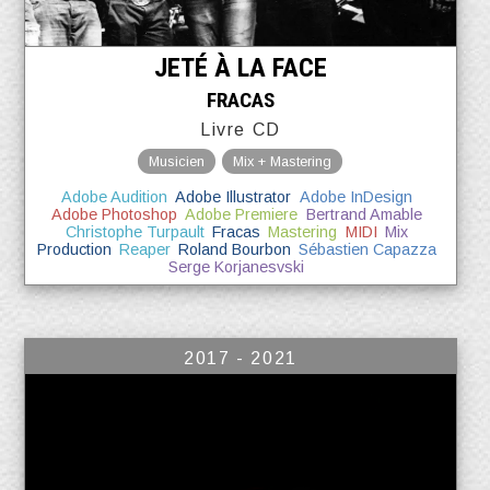
JETÉ À LA FACE
FRACAS
Livre CD
Musicien
Mix + Mastering
Adobe Audition
Adobe Illustrator
Adobe InDesign
Adobe Photoshop
Adobe Premiere
Bertrand Amable
Christophe Turpault
Fracas
Mastering
MIDI
Mix
Production
Reaper
Roland Bourbon
Sébastien Capazza
Serge Korjanesvski
2017 - 2021