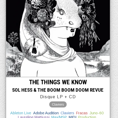
THE THINGS WE KNOW
SOL HESS & THE BOOM BOOM DOOM REVUE
Disque LP + CD
Claviers
Ableton Live
Adobe Audition
Claviers
Fracas
Juno-60
Laureline Mattiussi
Max/MSP
MIDI
Production