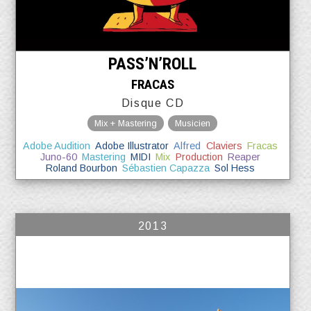
PASS’N’ROLL
FRACAS
Disque CD
Mix + Mastering
Musicien
Adobe Audition
Adobe Illustrator
Alfred
Claviers
Fracas
Juno-60
Mastering
MIDI
Mix
Production
Reaper
Roland Bourbon
Sébastien Capazza
Sol Hess
2013