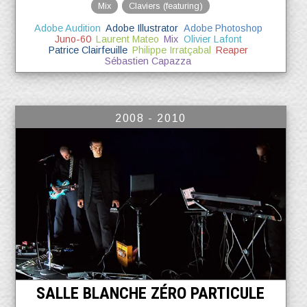
Mix
Claviers (featuring)
Adobe Audition
Adobe Illustrator
Adobe Photoshop
Juno-60
Laurent Mateo
Mix
Olivier Lafont
Patrice Clairfeuille
Philippe Irratçabal
Reaper
Sébastien Capazza
2008 - 2010
SALLE BLANCHE ZÉRO PARTICULE