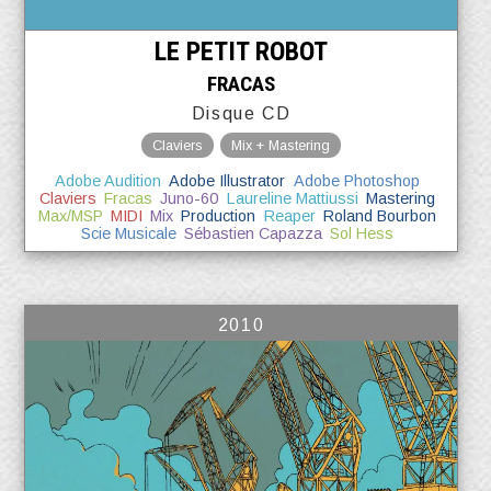
LE PETIT ROBOT
FRACAS
Disque CD
Claviers
Mix + Mastering
Adobe Audition
Adobe Illustrator
Adobe Photoshop
Claviers
Fracas
Juno-60
Laureline Mattiussi
Mastering
Max/MSP
MIDI
Mix
Production
Reaper
Roland Bourbon
Scie Musicale
Sébastien Capazza
Sol Hess
2010