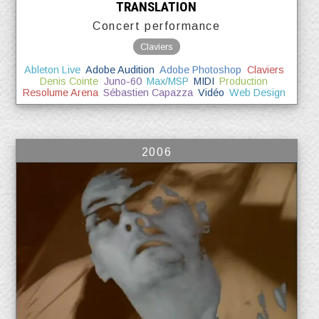
TRANSLATION
Concert performance
Claviers
Ableton Live
Adobe Audition
Adobe Photoshop
Claviers
Denis Cointe
Juno-60
Max/MSP
MIDI
Production
Resolume Arena
Sébastien Capazza
Vidéo
Web Design
2006