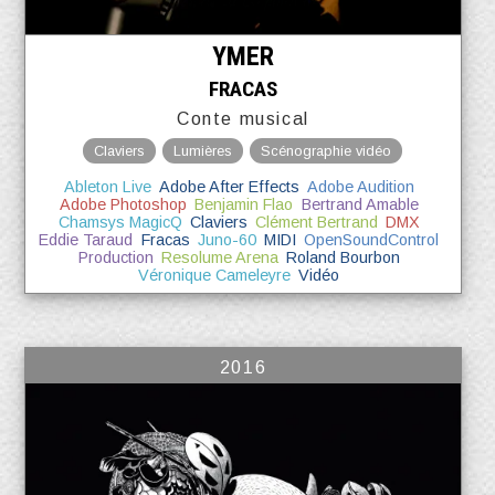
YMER
FRACAS
Conte musical
Claviers
Lumières
Scénographie vidéo
Ableton Live
Adobe After Effects
Adobe Audition
Adobe Photoshop
Benjamin Flao
Bertrand Amable
Chamsys MagicQ
Claviers
Clément Bertrand
DMX
Eddie Taraud
Fracas
Juno-60
MIDI
OpenSoundControl
Production
Resolume Arena
Roland Bourbon
Véronique Cameleyre
Vidéo
2016