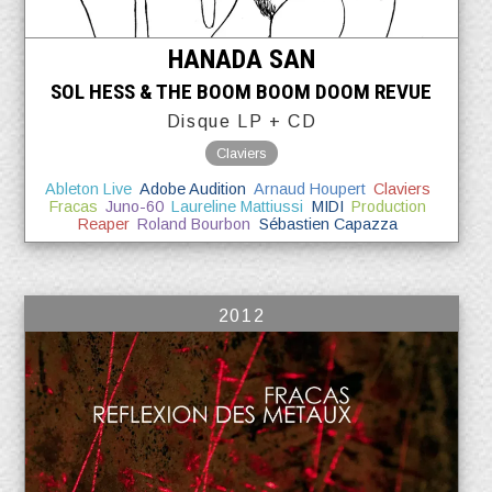
HANADA SAN
SOL HESS & THE BOOM BOOM DOOM REVUE
Disque LP + CD
Claviers
Ableton Live
Adobe Audition
Arnaud Houpert
Claviers
Fracas
Juno-60
Laureline Mattiussi
MIDI
Production
Reaper
Roland Bourbon
Sébastien Capazza
2012