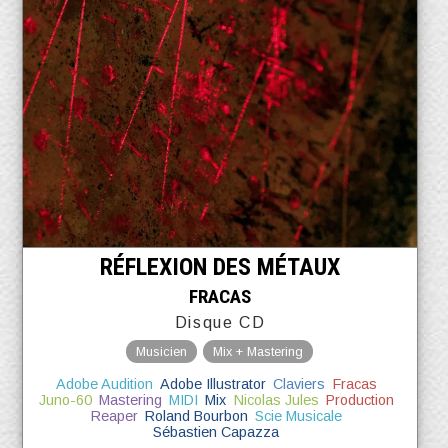
RÉFLEXION DES MÉTAUX
FRACAS
Disque CD
Musicien
Mix + Mastering
Adobe Audition
Adobe Illustrator
Claviers
Fracas
Juno-60
Mastering
MIDI
Mix
Nicolas Jules
Production
Reaper
Roland Bourbon
Scie Musicale
Sébastien Capazza