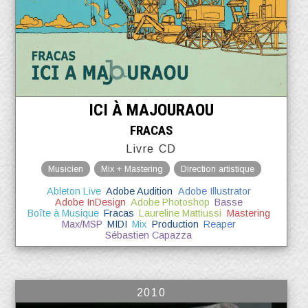
ICI À MAJOURAOU
FRACAS
Livre CD
Musicien
Mix + Mastering
Direction artistique
Ableton Live
Adobe Audition
Adobe Illustrator
Adobe InDesign
Adobe Photoshop
Basse
Boîte à Musique
Fracas
Laureline Mattiussi
Mastering
Max/MSP
MIDI
Mix
Production
Reaper
Sébastien Capazza
2010