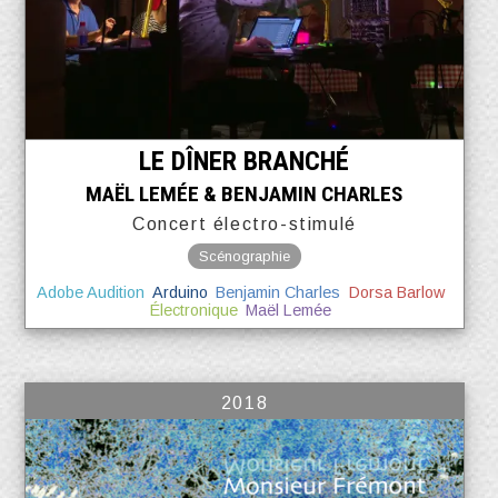
LE DÎNER BRANCHÉ
MAËL LEMÉE & BENJAMIN CHARLES
Concert électro-stimulé
Scénographie
Adobe Audition
Arduino
Benjamin Charles
Dorsa Barlow
Électronique
Maël Lemée
2018