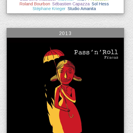
Roland Bourbon
Sébastien Capazza
Sol Hess
Stéphane Krieger
Studio Amanita
2013