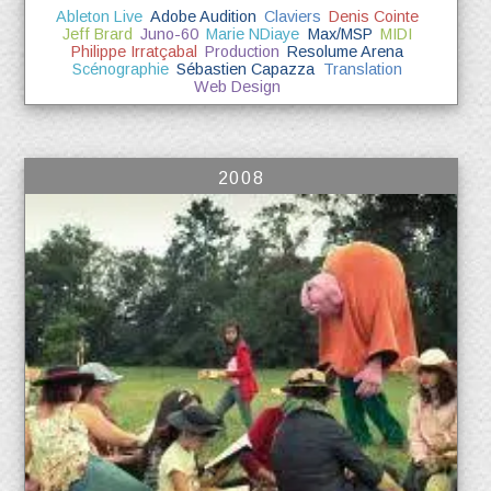
Ableton Live
Adobe Audition
Claviers
Denis Cointe
Jeff Brard
Juno-60
Marie NDiaye
Max/MSP
MIDI
Philippe Irratçabal
Production
Resolume Arena
Scénographie
Sébastien Capazza
Translation
Web Design
2008