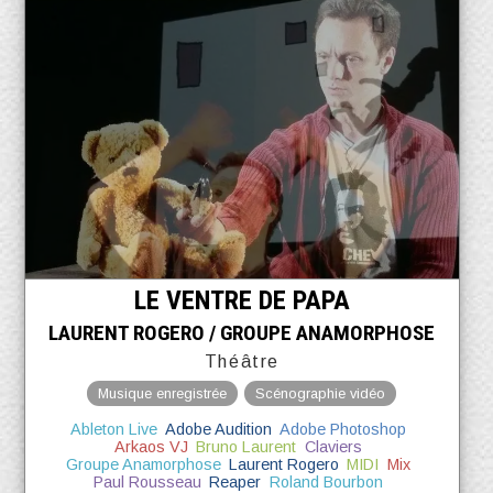
LE VENTRE DE PAPA
LAURENT ROGERO / GROUPE ANAMORPHOSE
Théâtre
Musique enregistrée
Scénographie vidéo
Ableton Live
Adobe Audition
Adobe Photoshop
Arkaos VJ
Bruno Laurent
Claviers
Groupe Anamorphose
Laurent Rogero
MIDI
Mix
Paul Rousseau
Reaper
Roland Bourbon