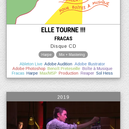
ELLE TOURNE !!!
FRACAS
Disque CD
Harpe
Mix + Mastering
Ableton Live
Adobe Audition
Adobe Illustrator
Adobe Photoshop
Benoît Preteseille
Boîte à Musique
Fracas
Harpe
Max/MSP
Production
Reaper
Sol Hess
2019