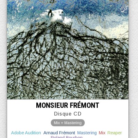
MONSIEUR FRÉMONT
Disque CD
Mix + Mastering
Adobe Audition
Arnaud Frémont
Mastering
Mix
Reaper
Roland Bourbon