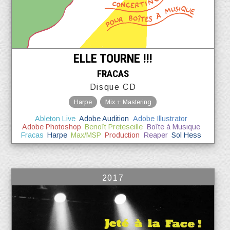
ELLE TOURNE !!!
FRACAS
Disque CD
Harpe
Mix + Mastering
Ableton Live
Adobe Audition
Adobe Illustrator
Adobe Photoshop
Benoît Preteseille
Boîte à Musique
Fracas
Harpe
Max/MSP
Production
Reaper
Sol Hess
2017