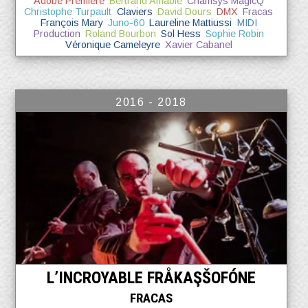
Adobe Premiere
Bertrand Amable
Chamsys MagicQ
Christophe Turpault
Claviers
David Dours
DMX
Fracas
François Mary
Juno-60
Laureline Mattiussi
MIDI
Production
Roland Bourbon
Sol Hess
Sophie Robin
Véronique Cameleyre
Xavier Cabanel
2016 - 2018
L’INCROYABLE FRÅKAŞŠOFÓNE
FRACAS