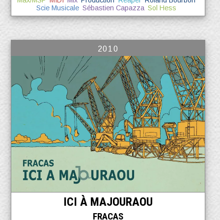
Max/MSP
MIDI
Mix
Production
Reaper
Roland Bourbon
Scie Musicale
Sébastien Capazza
Sol Hess
2010
ICI À MAJOURAOU
FRACAS