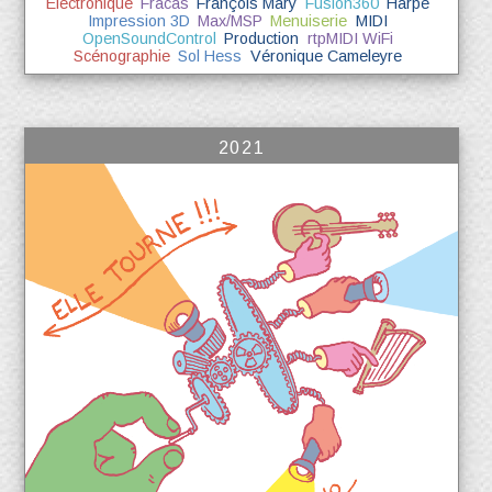
Électronique
Fracas
François Mary
Fusion360
Harpe
Impression 3D
Max/MSP
Menuiserie
MIDI
OpenSoundControl
Production
rtpMIDI WiFi
Scénographie
Sol Hess
Véronique Cameleyre
2021