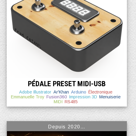
PÉDALE PRESET MIDI-USB
Adobe Illustrator
Ar'Khan
Arduino
Électronique
Emmanuelle Troy
Fusion360
Impression 3D
Menuiserie
MIDI
RS485
Depuis 2020…