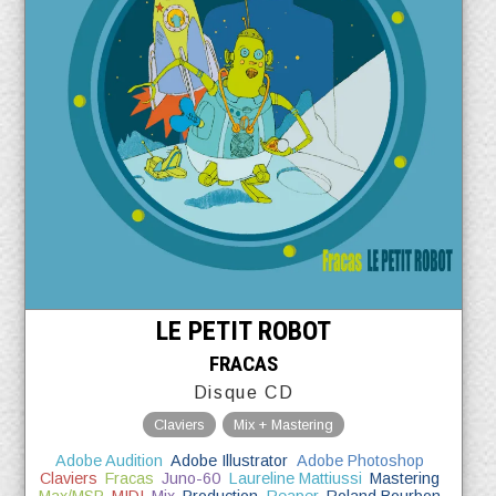
LE PETIT ROBOT
FRACAS
Disque CD
Claviers
Mix + Mastering
Adobe Audition
Adobe Illustrator
Adobe Photoshop
Claviers
Fracas
Juno-60
Laureline Mattiussi
Mastering