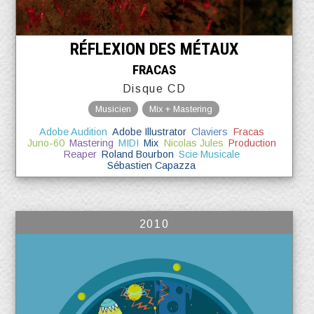
RÉFLEXION DES MÉTAUX
FRACAS
Disque CD
Musicien
Mix + Mastering
Adobe Audition
Adobe Illustrator
Claviers
Fracas
Juno-60
Mastering
MIDI
Mix
Nicolas Jules
Production
Reaper
Roland Bourbon
Scie Musicale
Sébastien Capazza
2010