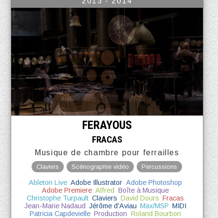
2013 - 2014
FERAYOUS
FRACAS
Musique de chambre pour ferrailles
Claviers
Scénographie vidéo
Percussions
Ableton Live
Adobe Illustrator
Adobe Photoshop
Adobe Premiere
Alfred
Boîte à Musique
Christophe Turpault
Claviers
David Dours
Fracas
Jean-Marie Nadaud
Jérôme d'Aviau
Max/MSP
MIDI
Patricia Capdevielle
Production
Roland Bourbon