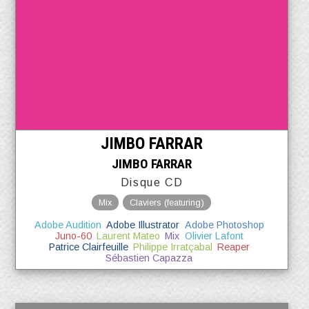
JIMBO FARRAR
JIMBO FARRAR
Disque CD
Mix
Claviers (featuring)
Adobe Audition
Adobe Illustrator
Adobe Photoshop
Juno-60
Laurent Mateo
Mix
Olivier Lafont
Patrice Clairfeuille
Philippe Irratçabal
Reaper
Sébastien Capazza