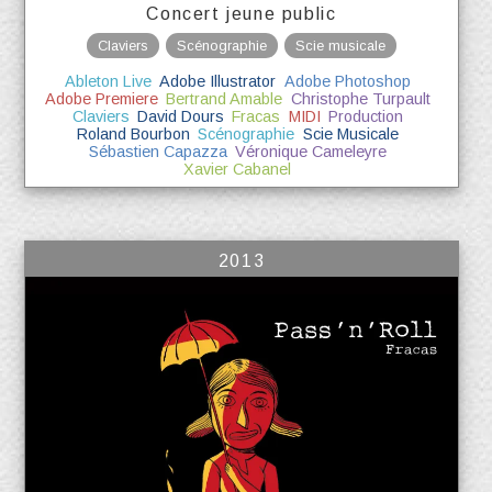
Concert jeune public
Claviers
Scénographie
Scie musicale
Ableton Live
Adobe Illustrator
Adobe Photoshop
Adobe Premiere
Bertrand Amable
Christophe Turpault
Claviers
David Dours
Fracas
MIDI
Production
Roland Bourbon
Scénographie
Scie Musicale
Sébastien Capazza
Véronique Cameleyre
Xavier Cabanel
2013