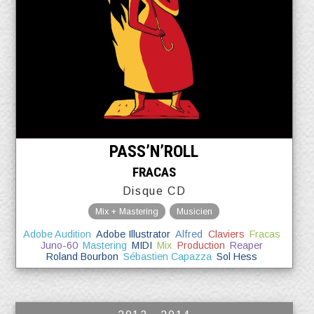
PASS’N’ROLL
FRACAS
Disque CD
Mix + Mastering
Musicien
Adobe Audition
Adobe Illustrator
Alfred
Claviers
Fracas
Juno-60
Mastering
MIDI
Mix
Production
Reaper
Roland Bourbon
Sébastien Capazza
Sol Hess