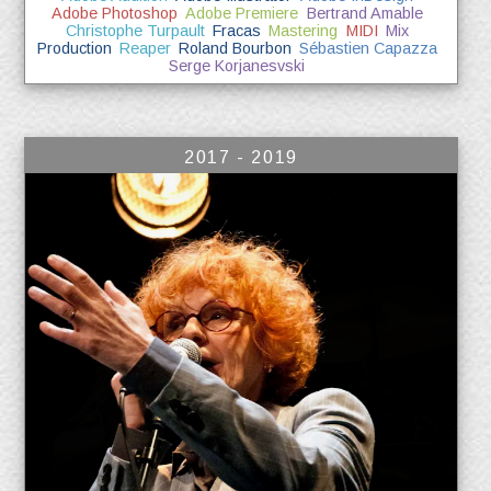
Adobe Photoshop
Adobe Premiere
Bertrand Amable
Christophe Turpault
Fracas
Mastering
MIDI
Mix
Production
Reaper
Roland Bourbon
Sébastien Capazza
Serge Korjanesvski
2017 - 2019