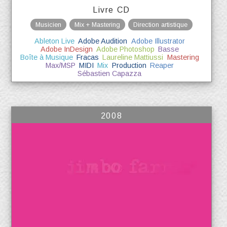
Livre CD
Musicien
Mix + Mastering
Direction artistique
Ableton Live
Adobe Audition
Adobe Illustrator
Adobe InDesign
Adobe Photoshop
Basse
Boîte à Musique
Fracas
Laureline Mattiussi
Mastering
Max/MSP
MIDI
Mix
Production
Reaper
Sébastien Capazza
2008