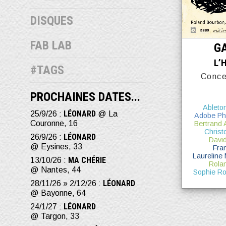
DISQUES
FAB LAB
G
L’
#TAGS
Conce
PROCHAINES DATES...
Ableton
LÉONARD
25/9/26 :
@ La
Adobe Ph
Couronne, 16
Bertrand
Christ
LÉONARD
26/9/26 :
Davi
@ Eysines, 33
Fra
Laureline 
MA CHÉRIE
13/10/26 :
Rola
@ Nantes, 44
Sophie Ro
LÉONARD
28/11/26 » 2/12/26 :
@ Bayonne, 64
LÉONARD
24/1/27 :
@ Targon, 33