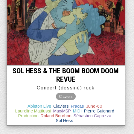
SOL HESS & THE BOOM BOOM DOOM
REVUE
Concert (dessiné) rock
Claviers
Ableton Live
Claviers
Fracas
Juno-60
Laureline Mattiussi
Max/MSP
MIDI
Pierre Guignard
Production
Roland Bourbon
Sébastien Capazza
Sol Hess