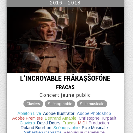
2016 - 2018
L’INCROYABLE FRÅKAŞŠOFÓNE
FRACAS
Concert jeune public
Claviers
Scénographie
Scie musicale
Ableton Live
Adobe Illustrator
Adobe Photoshop
Adobe Premiere
Bertrand Amable
Christophe Turpault
Claviers
David Dours
Fracas
MIDI
Production
Roland Bourbon
Scénographie
Scie Musicale
Sébastien Capazza
Véronique Cameleyre