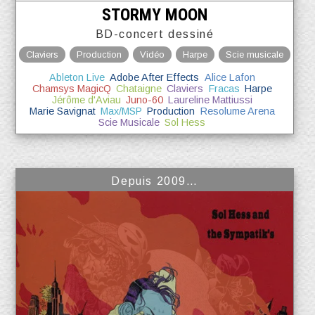
STORMY MOON
BD-concert dessiné
Claviers
Production
Vidéo
Harpe
Scie musicale
Ableton Live
Adobe After Effects
Alice Lafon
Chamsys MagicQ
Chataigne
Claviers
Fracas
Harpe
Jérôme d'Aviau
Juno-60
Laureline Mattiussi
Marie Savignat
Max/MSP
Production
Resolume Arena
Scie Musicale
Sol Hess
Depuis 2009…