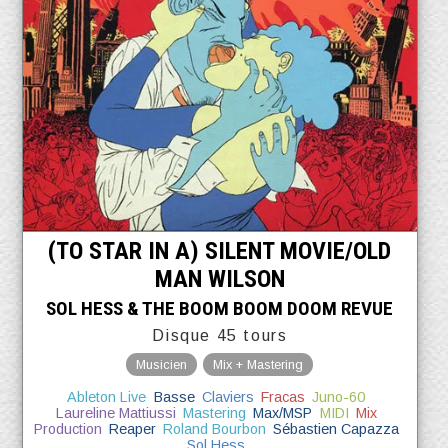
(TO STAR IN A) SILENT MOVIE​/​OLD
MAN WILSON
SOL HESS & THE BOOM BOOM DOOM REVUE
Disque 45 tours
Musicien
Mix + Mastering
Ableton Live
Basse
Claviers
Fracas
Juno-60
Laureline Mattiussi
Mastering
Max/MSP
MIDI
Mix
Production
Reaper
Roland Bourbon
Sébastien Capazza
Sol Hess