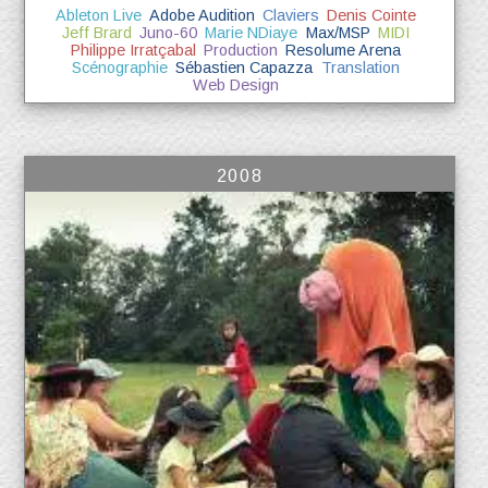
Ableton Live
Adobe Audition
Claviers
Denis Cointe
Jeff Brard
Juno-60
Marie NDiaye
Max/MSP
MIDI
Philippe Irratçabal
Production
Resolume Arena
Scénographie
Sébastien Capazza
Translation
Web Design
2008