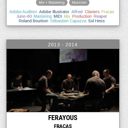
Mix + Mastering
Musicien
Adobe Audition
Adobe Illustrator
Alfred
Claviers
Fracas
Juno-60
Mastering
MIDI
Mix
Production
Reaper
Roland Bourbon
Sébastien Capazza
Sol Hess
2013 - 2014
FERAYOUS
FRACAS