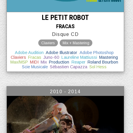
LE PETIT ROBOT
FRACAS
Disque CD
Claviers
Mix + Mastering
Adobe Audition
Adobe Illustrator
Adobe Photoshop
Claviers
Fracas
Juno-60
Laureline Mattiussi
Mastering
Max/MSP
MIDI
Mix
Production
Reaper
Roland Bourbon
Scie Musicale
Sébastien Capazza
Sol Hess
2010 - 2014