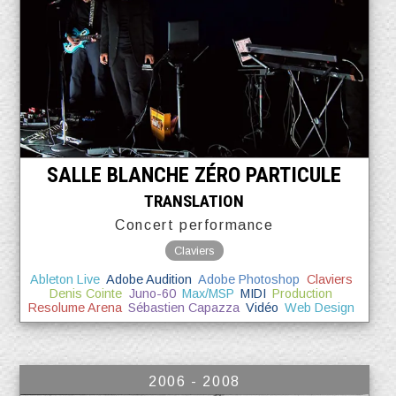
SALLE BLANCHE ZÉRO PARTICULE
TRANSLATION
Concert performance
Claviers
Ableton Live
Adobe Audition
Adobe Photoshop
Claviers
Denis Cointe
Juno-60
Max/MSP
MIDI
Production
Resolume Arena
Sébastien Capazza
Vidéo
Web Design
2006 - 2008