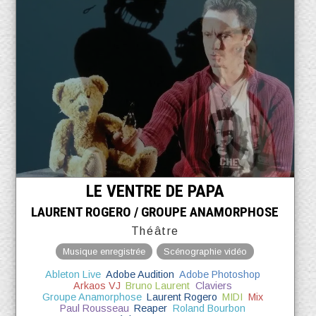
LE VENTRE DE PAPA
LAURENT ROGERO / GROUPE ANAMORPHOSE
Théâtre
Musique enregistrée
Scénographie vidéo
Ableton Live
Adobe Audition
Adobe Photoshop
Arkaos VJ
Bruno Laurent
Claviers
Groupe Anamorphose
Laurent Rogero
MIDI
Mix
Paul Rousseau
Reaper
Roland Bourbon