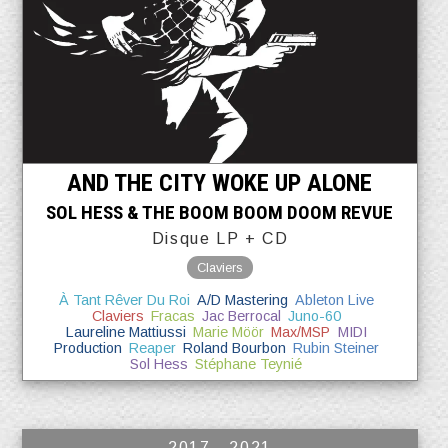
AND THE CITY WOKE UP ALONE
SOL HESS & THE BOOM BOOM DOOM REVUE
Disque LP + CD
Claviers
À Tant Rêver Du Roi
A/D Mastering
Ableton Live
Claviers
Fracas
Jac Berrocal
Juno-60
Laureline Mattiussi
Marie Möör
Max/MSP
MIDI
Production
Reaper
Roland Bourbon
Rubin Steiner
Sol Hess
Stéphane Teynié
2017 - 2021