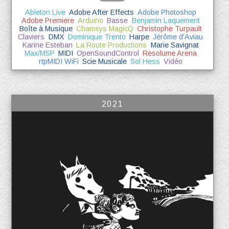
Ableton Live
Adobe After Effects
Adobe Photoshop
Adobe Premiere
Arduino
Basse
Benjamin Laquement
Boîte à Musique
Chamsys MagicQ
Christophe Turpault
Claviers
DMX
Dominique Trento
Harpe
Jérôme d'Aviau
Karine Esteban
La Route Productions
Marie Savignat
Max/MSP
MIDI
OpenSoundControl
Resolume Arena
rtpMIDI WiFi
Scie Musicale
Sol Hess
Vidéo
2021