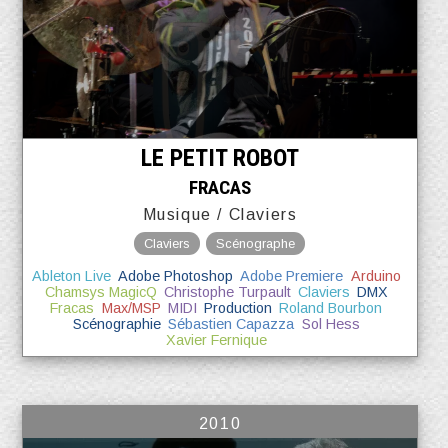
LE PETIT ROBOT
FRACAS
Musique / Claviers
Claviers
Scénographe
Ableton Live
Adobe Photoshop
Adobe Premiere
Arduino
Chamsys MagicQ
Christophe Turpault
Claviers
DMX
Fracas
Max/MSP
MIDI
Production
Roland Bourbon
Scénographie
Sébastien Capazza
Sol Hess
Xavier Fernique
2010