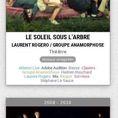
LE SOLEIL SOUS L’ARBRE
LAURENT ROGERO / GROUPE ANAMORPHOSE
Théâtre
Musique enregistrée
Ableton Live
Adobe Audition
Basse
Claviers
Groupe Anamorphose
Hadrien Rouchard
Laurent Rogero
Mix
Reaper
Sol Hess
Stéphane Le Sauce
2008 - 2010