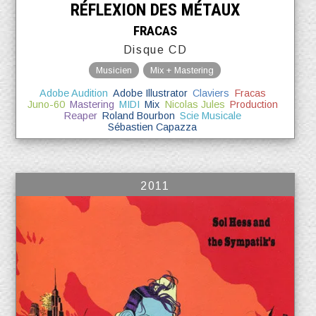
RÉFLEXION DES MÉTAUX
FRACAS
Disque CD
Musicien
Mix + Mastering
Adobe Audition
Adobe Illustrator
Claviers
Fracas
Juno-60
Mastering
MIDI
Mix
Nicolas Jules
Production
Reaper
Roland Bourbon
Scie Musicale
Sébastien Capazza
2011