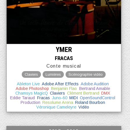
YMER
FRACAS
Conte musical
Claviers
Lumières
Scénographie vidéo
Ableton Live
Adobe After Effects
Adobe Audition
Adobe Photoshop
Benjamin Flao
Bertrand Amable
Chamsys MagicQ
Claviers
Clément Bertrand
DMX
Eddie Taraud
Fracas
Juno-60
MIDI
OpenSoundControl
Production
Resolume Arena
Roland Bourbon
Véronique Cameleyre
Vidéo