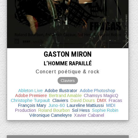
GASTON MIRON
L’HOMME RAPAILLÉ
Concert poétique & rock
Claviers
Ableton Live
Adobe Illustrator
Adobe Photoshop
Adobe Premiere
Bertrand Amable
Chamsys MagicQ
Christophe Turpault
Claviers
David Dours
DMX
Fracas
François Mary
Juno-60
Laureline Mattiussi
MIDI
Production
Roland Bourbon
Sol Hess
Sophie Robin
Véronique Cameleyre
Xavier Cabanel