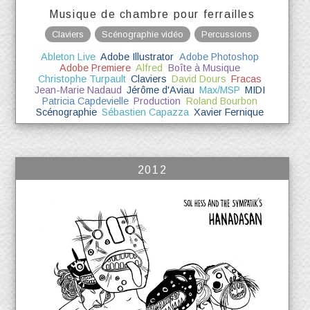
Musique de chambre pour ferrailles
Claviers
Scénographie vidéo
Percussions
Ableton Live
Adobe Illustrator
Adobe Photoshop
Adobe Premiere
Alfred
Boîte à Musique
Christophe Turpault
Claviers
David Dours
Fracas
Jean-Marie Nadaud
Jérôme d'Aviau
Max/MSP
MIDI
Patricia Capdevielle
Production
Roland Bourbon
Scénographie
Sébastien Capazza
Xavier Fernique
2012