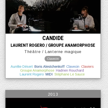
CANDIDE
LAURENT ROGERO / GROUPE ANAMORPHOSE
Théâtre / Lanterne magique
Clavecin
Aurélie Désert
Boris Alestchenkoff
Clavecin
Claviers
Groupe Anamorphose
Hadrien Rouchard
Laurent Rogero
MIDI
Stéphane Le Sauce
2013