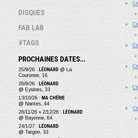
Ca
DISQUES
Ce
FAB LAB
#TAGS
Ce
PROCHAINES DATES...
Ce
LÉONARD
25/9/26 :
@ La
Couronne, 16
LÉONARD
26/9/26 :
Ce
@ Eysines, 33
MA CHÉRIE
13/10/26 :
@ Nantes, 44
Ce
LÉONARD
28/11/26 » 2/12/26 :
@ Bayonne, 64
LÉONARD
24/1/27 :
@ Targon, 33