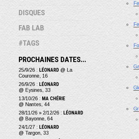
Fe
DISQUES
Fe
FAB LAB
#TAGS
Fo
PROCHAINES DATES...
Ga
LÉONARD
25/9/26 :
@ La
Couronne, 16
LÉONARD
26/9/26 :
Gl
@ Eysines, 33
MA CHÉRIE
13/10/26 :
@ Nantes, 44
Gr
LÉONARD
28/11/26 » 2/12/26 :
@ Bayonne, 64
LÉONARD
24/1/27 :
@ Targon, 33