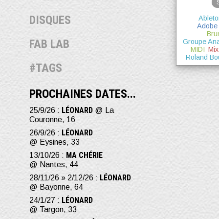
DISQUES
Ableto
Adobe
Bru
FAB LAB
Groupe An
MIDI
Mix
Roland Bo
#TAGS
PROCHAINES DATES...
LÉONARD
25/9/26 :
@ La
Couronne, 16
LÉONARD
26/9/26 :
@ Eysines, 33
MA CHÉRIE
13/10/26 :
@ Nantes, 44
LÉONARD
28/11/26 » 2/12/26 :
@ Bayonne, 64
LÉONARD
24/1/27 :
@ Targon, 33