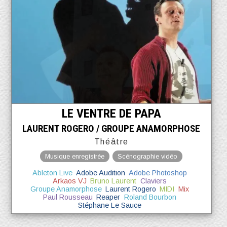
LE VENTRE DE PAPA
LAURENT ROGERO / GROUPE ANAMORPHOSE
Théâtre
Musique enregistrée
Scénographie vidéo
Ableton Live
Adobe Audition
Adobe Photoshop
Arkaos VJ
Bruno Laurent
Claviers
Groupe Anamorphose
Laurent Rogero
MIDI
Mix
Paul Rousseau
Reaper
Roland Bourbon
Stéphane Le Sauce