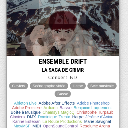
ENSEMBLE DRIFT
LA SAGA DE GRIMR
Concert-BD
Claviers
Scénographe vidéo
Harpe
Scie musicale
Basse
Ableton Live
Adobe After Effects
Adobe Photoshop
Adobe Premiere
Arduino
Basse
Benjamin Laquement
Boîte à Musique
Chamsys MagicQ
Christophe Turpault
Claviers
DMX
Dominique Trento
Harpe
Jérôme d'Aviau
Karine Esteban
La Route Productions
Marie Savignat
Max/MSP
MIDI
OpenSoundControl
Resolume Arena