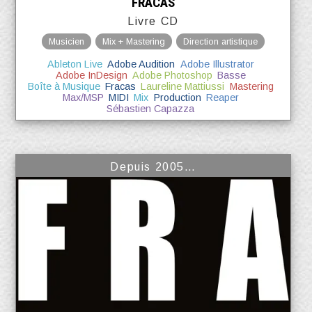
FRACAS
Livre CD
Musicien
Mix + Mastering
Direction artistique
Ableton Live
Adobe Audition
Adobe Illustrator
Adobe InDesign
Adobe Photoshop
Basse
Boîte à Musique
Fracas
Laureline Mattiussi
Mastering
Max/MSP
MIDI
Mix
Production
Reaper
Sébastien Capazza
Depuis 2005…