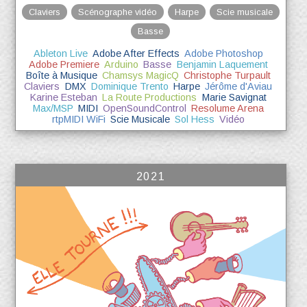
Claviers
Scénographe vidéo
Harpe
Scie musicale
Basse
Ableton Live
Adobe After Effects
Adobe Photoshop
Adobe Premiere
Arduino
Basse
Benjamin Laquement
Boîte à Musique
Chamsys MagicQ
Christophe Turpault
Claviers
DMX
Dominique Trento
Harpe
Jérôme d'Aviau
Karine Esteban
La Route Productions
Marie Savignat
Max/MSP
MIDI
OpenSoundControl
Resolume Arena
rtpMIDI WiFi
Scie Musicale
Sol Hess
Vidéo
2021