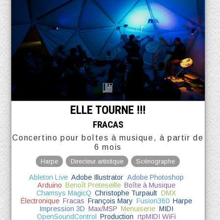
ELLE TOURNE !!!
FRACAS
Concertino pour boîtes à musique, à partir de
6 mois
Harpe
Directeur artistique
Scénographe
Ableton Live
Adobe Illustrator
Adobe Photoshop
Arduino
Benoît Preteseille
Boîte à Musique
Chamsys MagicQ
Christophe Turpault
DMX
Électronique
Fracas
François Mary
Fusion360
Harpe
Impression 3D
Max/MSP
Menuiserie
MIDI
OpenSoundControl
Production
rtpMIDI WiFi