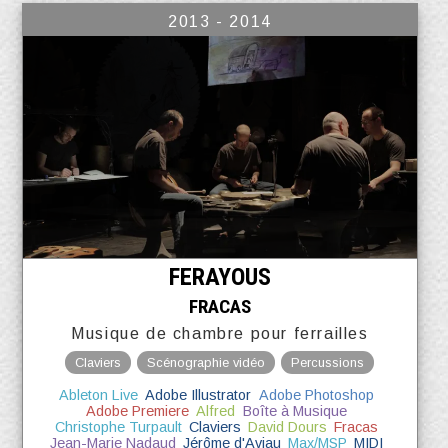
2013 - 2014
FERAYOUS
FRACAS
Musique de chambre pour ferrailles
Claviers
Scénographie vidéo
Percussions
Ableton Live
Adobe Illustrator
Adobe Photoshop
Adobe Premiere
Alfred
Boîte à Musique
Christophe Turpault
Claviers
David Dours
Fracas
Jean-Marie Nadaud
Jérôme d'Aviau
Max/MSP
MIDI