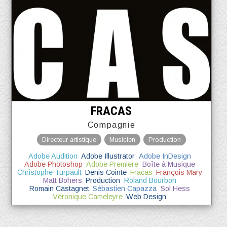
FRACAS
Compagnie
Directeur artistique
Musicien
Production
Adobe Audition
Adobe Illustrator
Adobe InDesign
Adobe Photoshop
Adobe Premiere
Boîte à Musique
Christophe Turpault
Denis Cointe
Fracas
François Mary
Matt Bohers
Production
Roland Bourbon
Romain Castagnet
Sébastien Capazza
Sol Hess
Véronique Cameleyre
Web Design