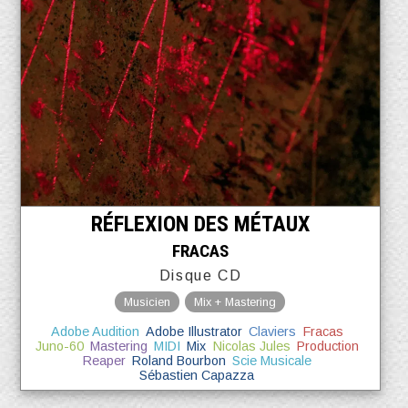
RÉFLEXION DES MÉTAUX
FRACAS
Disque CD
Musicien
Mix + Mastering
Adobe Audition
Adobe Illustrator
Claviers
Fracas
Juno-60
Mastering
MIDI
Mix
Nicolas Jules
Production
Reaper
Roland Bourbon
Scie Musicale
Sébastien Capazza