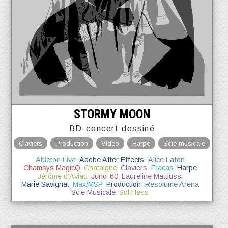
STORMY MOON
BD-concert dessiné
Claviers
Production
Vidéo
Harpe
Scie musicale
Ableton Live
Adobe After Effects
Alice Lafon
Chamsys MagicQ
Chataigne
Claviers
Fracas
Harpe
Jérôme d'Aviau
Juno-60
Laureline Mattiussi
Marie Savignat
Max/MSP
Production
Resolume Arena
Scie Musicale
Sol Hess