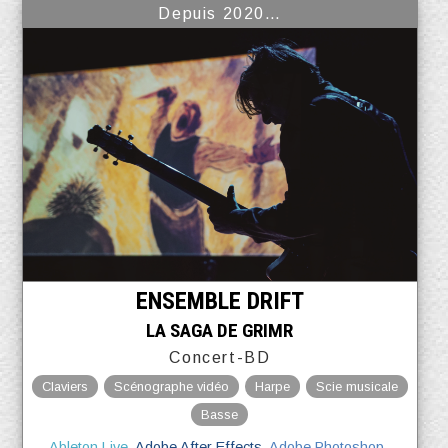
Depuis 2020…
ENSEMBLE DRIFT
LA SAGA DE GRIMR
Concert-BD
Claviers
Scénographe vidéo
Harpe
Scie musicale
Basse
Ableton Live
Adobe After Effects
Adobe Photoshop