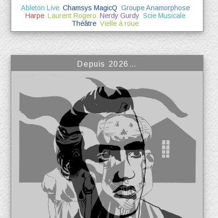
Ableton Live
Chamsys MagicQ
Groupe Anamorphose
Harpe
Laurent Rogero
Nerdy Gurdy
Scie Musicale
Théâtre
Vielle à roue
Depuis 2026…