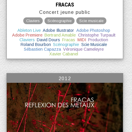
FRACAS
Concert jeune public
Claviers
Scénographie
Scie musicale
Ableton Live
Adobe Illustrator
Adobe Photoshop
Adobe Premiere
Bertrand Amable
Christophe Turpault
Claviers
David Dours
Fracas
MIDI
Production
Roland Bourbon
Scénographie
Scie Musicale
Sébastien Capazza
Véronique Cameleyre
Xavier Cabanel
2012