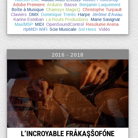
Adobe Premiere
Arduino
Basse
Benjamin Laquement
Boîte à Musique
Chamsys MagicQ
Christophe Turpault
Claviers
DMX
Dominique Trento
Harpe
Jérôme d'Aviau
Karine Esteban
La Route Productions
Marie Savignat
Max/MSP
MIDI
OpenSoundControl
Resolume Arena
rtpMIDI WiFi
Scie Musicale
Sol Hess
Vidéo
2016 - 2018
L’INCROYABLE FRÅKAŞŠOFÓNE