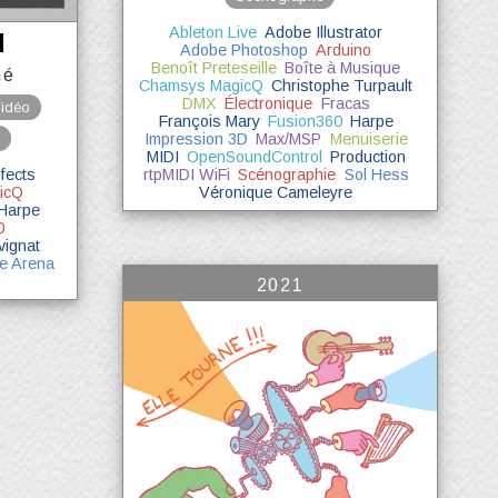
Ableton Live
Adobe Illustrator
N
Adobe Photoshop
Arduino
Benoît Preteseille
Boîte à Musique
né
Chamsys MagicQ
Christophe Turpault
DMX
Électronique
Fracas
idéo
François Mary
Fusion360
Harpe
e
Impression 3D
Max/MSP
Menuiserie
MIDI
OpenSoundControl
Production
fects
rtpMIDI WiFi
Scénographie
Sol Hess
icQ
Véronique Cameleyre
Harpe
0
vignat
e Arena
s
2021