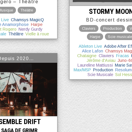
gero – Théâtre
STORMY MOO
Musique
Théâtre
BD-concert dessi
 Live
Chamsys MagicQ
e Anamorphose
Harpe
Claviers
Production
V
t Rogero
Nerdy Gurdy
cale
Théâtre
Vielle à roue
Harpe
Scie musical
Ableton Live
Adobe After Ef
Alice Lafon
Chamsys Mag
Chataigne
Claviers
Fracas
Depuis 2020…
Jérôme d'Aviau
Juno-6
Laureline Mattiussi
Marie Sa
Max/MSP
Production
Resolum
Scie Musicale
Sol Hes
SEMBLE DRIFT
 SAGA DE GRIMR