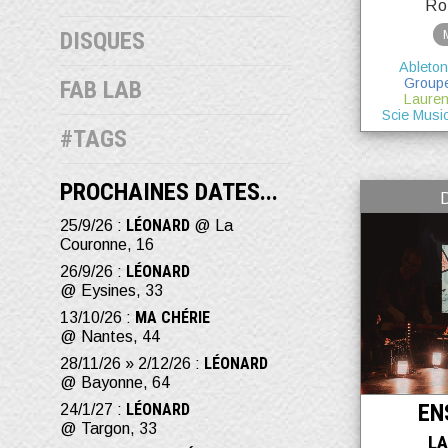
Ro
DISQUES
Ableton
Group
FAB LAB
Lauren
Scie Musi
#TAGS
PROCHAINES DATES...
LÉONARD
25/9/26 :
@ La
Couronne, 16
LÉONARD
26/9/26 :
@ Eysines, 33
MA CHÉRIE
13/10/26 :
@ Nantes, 44
LÉONARD
28/11/26 » 2/12/26 :
@ Bayonne, 64
EN
LÉONARD
24/1/27 :
@ Targon, 33
LA