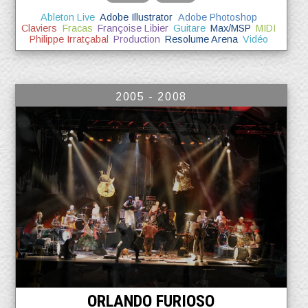
Ableton Live
Adobe Illustrator
Adobe Photoshop
Claviers
Fracas
Françoise Libier
Guitare
Max/MSP
MIDI
Philippe Irratçabal
Production
Resolume Arena
Vidéo
2005 - 2008
ORLANDO FURIOSO