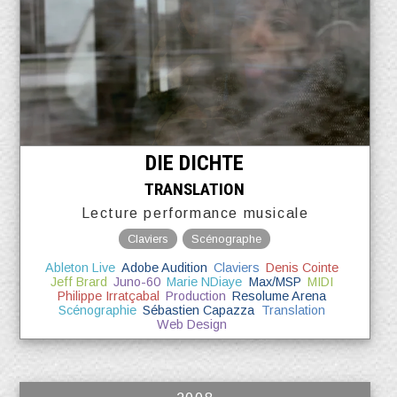
DIE DICHTE
TRANSLATION
Lecture performance musicale
Claviers
Scénographe
Ableton Live
Adobe Audition
Claviers
Denis Cointe
Jeff Brard
Juno-60
Marie NDiaye
Max/MSP
MIDI
Philippe Irratçabal
Production
Resolume Arena
Scénographie
Sébastien Capazza
Translation
Web Design