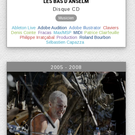
LES BAS D’ANSELM
Disque CD
Musicien
Ableton Live
Adobe Audition
Adobe Illustrator
Claviers
Denis Cointe
Fracas
Max/MSP
MIDI
Patrice Clairfeuille
Philippe Irratçabal
Production
Roland Bourbon
Sébastien Capazza
2005 - 2008