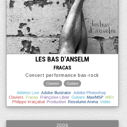
LES BAS D’ANSELM
FRACAS
Concert performance bas-rock
Claviers
Guitare
Ableton Live
Adobe Illustrator
Adobe Photoshop
Claviers
Fracas
Françoise Libier
Guitare
Max/MSP
MIDI
Philippe Irratçabal
Production
Resolume Arena
Vidéo
2006