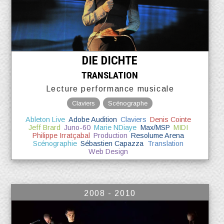
DIE DICHTE
TRANSLATION
Lecture performance musicale
Claviers
Scénographe
Ableton Live
Adobe Audition
Claviers
Denis Cointe
Jeff Brard
Juno-60
Marie NDiaye
Max/MSP
MIDI
Philippe Irratçabal
Production
Resolume Arena
Scénographie
Sébastien Capazza
Translation
Web Design
2008 - 2010