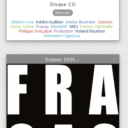
Disque CD
Musicien
Ableton Live
Adobe Audition
Adobe Illustrator
Claviers
Denis Cointe
Fracas
Max/MSP
MIDI
Patrice Clairfeuille
Philippe Irratçabal
Production
Roland Bourbon
Sébastien Capazza
Depuis 2005…