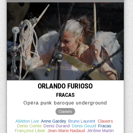
ORLANDO FURIOSO
FRACAS
Opéra punk baroque underground
Claviers
Ableton Live
Anne Gardey
Bruno Laurent
Claviers
Denis Cointe
Denis Durand
Denis Gouzil
Fracas
Françoise Libier
Jean-Marie Nadaud
Jérôme Martin