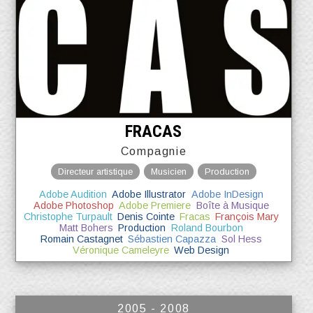
FRACAS
Compagnie
Directeur artistique
Musicien
Production
Adobe Audition
Adobe Illustrator
Adobe InDesign
Adobe Photoshop
Adobe Premiere
Boîte à Musique
Christophe Turpault
Denis Cointe
Fracas
François Mary
Matt Bohers
Production
Roland Bourbon
Romain Castagnet
Sébastien Capazza
Sol Hess
Véronique Cameleyre
Web Design
2005 - 2008