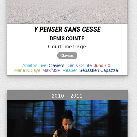
Y PENSER SANS CESSE
DENIS COINTE
Court-métrage
Claviers
Ableton Live
Claviers
Denis Cointe
Juno-60
Marie NDiaye
Max/MSP
Reaper
Sébastien Capazza
2010 - 2011