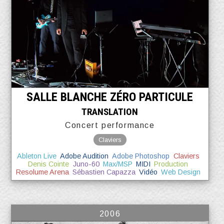
SALLE BLANCHE ZÉRO PARTICULE
TRANSLATION
Concert performance
Claviers
Ableton Live
Adobe Audition
Adobe Photoshop
Claviers
Denis Cointe
Juno-60
Max/MSP
MIDI
Production
Resolume Arena
Sébastien Capazza
Vidéo
Web Design
2006