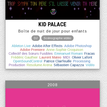
KID PALACE
Boîte de nuit de jour pour enfants
DJ
Scénographe vidéo
Ableton Live
Adobe After Effects
Adobe Photoshop
Adobe Premiere
Anne-Sophie Croquison
Collectif des Sœurs Fusibles
Emmanuel Romani
Fracas
Frédéric Gauthier
Laurent Mateo
MIDI
Olivier Lafont
OpenSoundControl
Patrice Clairfeuille
Processing
Production
Resolume Arena
Sébastien Capazza
Vidéo
2008