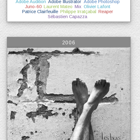
Adobe Audition
Adobe Illustrator
Adobe Photoshop
Juno-60
Laurent Mateo
Mix
Olivier Lafont
Patrice Clairfeuille
Philippe Irratçabal
Reaper
Sébastien Capazza
2006