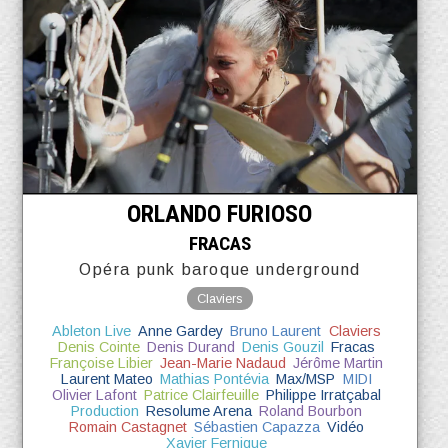
ORLANDO FURIOSO
FRACAS
Opéra punk baroque underground
Claviers
Ableton Live
Anne Gardey
Bruno Laurent
Claviers
Denis Cointe
Denis Durand
Denis Gouzil
Fracas
Françoise Libier
Jean-Marie Nadaud
Jérôme Martin
Laurent Mateo
Mathias Pontévia
Max/MSP
MIDI
Olivier Lafont
Patrice Clairfeuille
Philippe Irratçabal
Production
Resolume Arena
Roland Bourbon
Romain Castagnet
Sébastien Capazza
Vidéo
Xavier Fernique