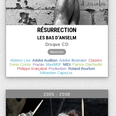
RÉSURRECTION
LES BAS D’ANSELM
Disque CD
Musicien
Ableton Live
Adobe Audition
Adobe Illustrator
Claviers
Denis Cointe
Fracas
Max/MSP
MIDI
Patrice Clairfeuille
Philippe Irratçabal
Production
Roland Bourbon
Sébastien Capazza
2005 - 2008