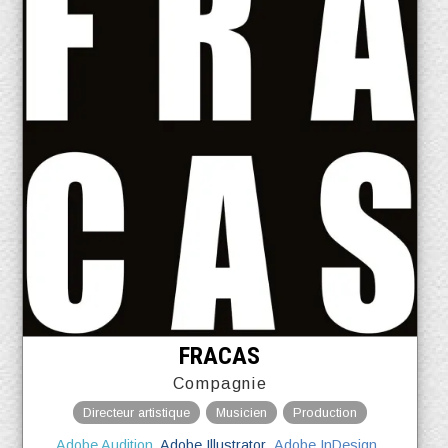
FRACAS
Compagnie
Directeur artistique
Musicien
Production
Adobe Audition
Adobe Illustrator
Adobe InDesign