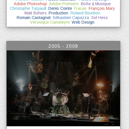
Adobe Photoshop
Adobe Premiere
Boîte à Musique
Christophe Turpault
Denis Cointe
Fracas
François Mary
Matt Bohers
Production
Roland Bourbon
Romain Castagnet
Sébastien Capazza
Sol Hess
Véronique Cameleyre
Web Design
2005 - 2008